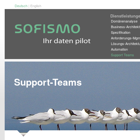
Deutsch
|
English
Dienstleistu
Domänenanalyse
Business-Architekt
Spezifikation
Anforderungs-Mgm
Lösungs-Architekt
Automation
Support Teams
Support-Teams