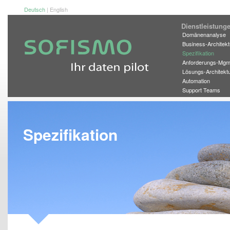
Deutsch
|
English
Dienstleistu
Domänenanalyse
Business-Architekt
Spezifikation
Anforderungs-Mgm
Lösungs-Architekt
Automation
Support Teams
Spezifikation